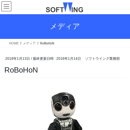
コ
ナ
ン
ビ
テ
ゲ
ン
ー
メディア
ツ
シ
へ
ョ
ス
ン
HOME
メディア
RoBoHoN
キ
に
ッ
移
プ
動
2018年1月13日
/ 最終更新日時 :
2018年1月14日
ソフトウイング業務部
RoBoHoN